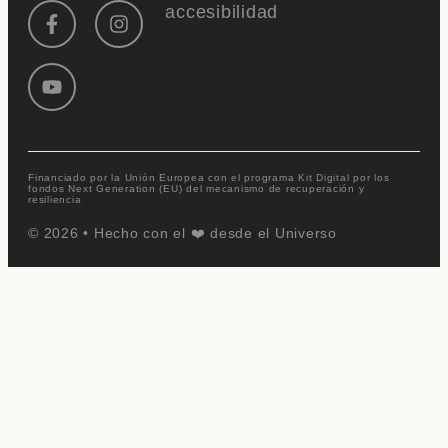
accesibilidad
Financiado por la Unión Europea con el programa Kit Digital por los
fondos Next Generation (EU) del mecanismo de recuperación y
resiliencia
© 2026 • Hecho con el ❤️ desde el
Universo