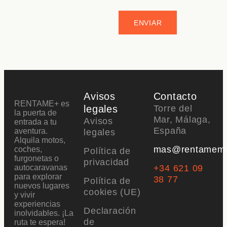
ENVIAR
Avisos
Contacto
RENTAME+ es
legales
Torre del
la puerta de
Mar, Málaga,
Avisos
entrada a tu
España
aventura.
legales
Alquila motos,
mas@rentamem
coches,
Política de
furgonetas o
privacidad
autocaravanas
+34 621 09
para explorar
38 77
Política de
nuevos lugares
cookies (UE)
y vivir
experiencias
Declaración
inolvidables. ¡La
de
ruta te espera!